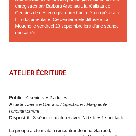
enregistrés par Barbara Arsenault, la réalisatrice.
Certains de ces enregistrement ont été intégré à son
film documentaire. Ce dernier a été diffusé à La
Mouche le vendredi 23 septembre lors d’une séance
consacrée.
ATELIER ÉCRITURE
Public
: 4 seniors + 2 adultes
Artiste
: Jeanne Garraud / Spectacle :
Marguerite
l’enchantement
Dispositif
: 3 séances d’atelier avec l’artiste + 1 spectacle
Le groupe a été invité à rencontrer Jeanne Garraud,